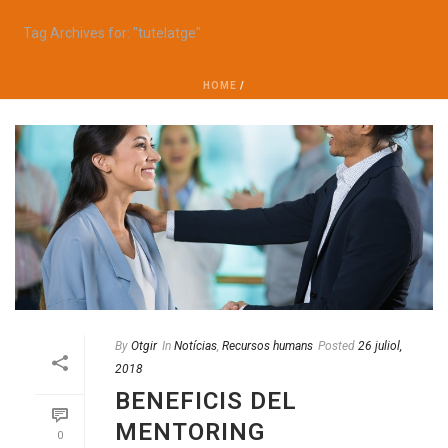
Tag Archives for: "tutelatge"
HOME
/
By
Otgir
In
Notícias
,
Recursos humans
Posted
26 juliol,
2018
BENEFICIS DEL
MENTORING
0