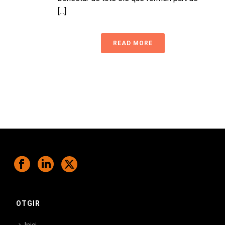
[...]
READ MORE
OTGIR
Inici