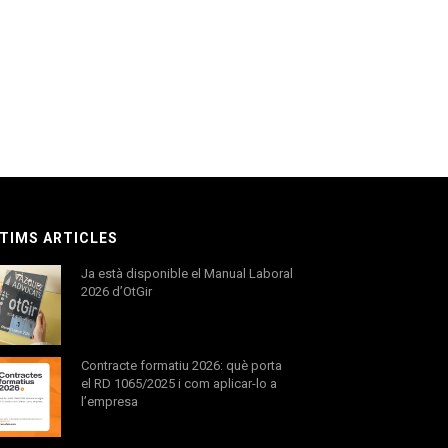
TIMS ARTICLES
Ja està disponible el Manual Laboral
2026 d’OtGir
Contracte formatiu 2026: què porta
el RD 1065/2025 i com aplicar-lo a
l’empresa