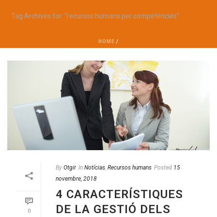
Tag Archives for: "recursos humans per competències"
HOME
/
By
Otgir
In
Notícias
,
Recursos humans
Posted
15
novembre, 2018
4 CARACTERÍSTIQUES
DE LA GESTIÓ DELS
0