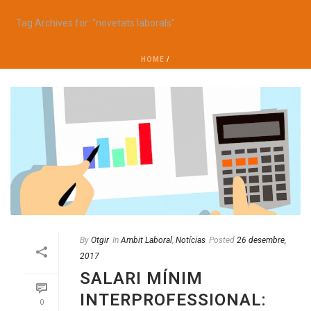
Tag Archives for: "novetats laborals"
HOME
/
By
Otgir
In
Ambit Laboral
,
Notícias
Posted
26 desembre,
2017
SALARI MÍNIM
INTERPROFESSIONAL:
0