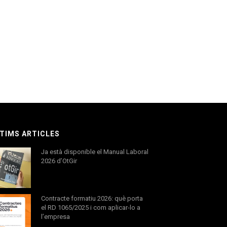
TIMS ARTICLES
Ja està disponible el Manual Laboral
2026 d’OtGir
Contracte formatiu 2026: què porta
el RD 1065/2025 i com aplicar-lo a
l’empresa