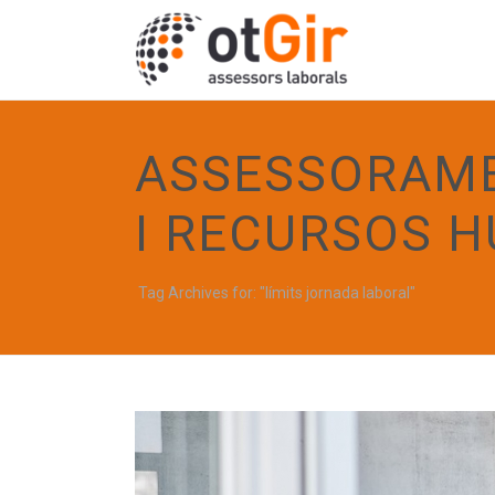
ASSESSORAME
I RECURSOS 
Tag Archives for: "límits jornada laboral"