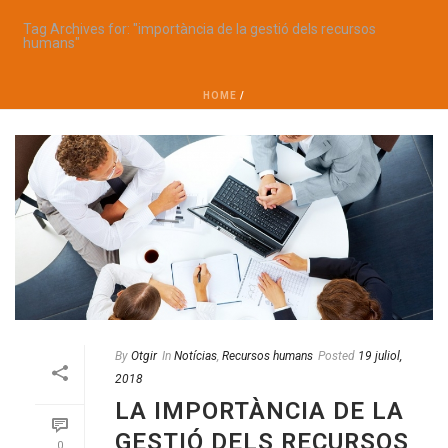
Tag Archives for: "importància de la gestió dels recursos
humans"
HOME
/
By
Otgir
In
Notícias
,
Recursos humans
Posted
19 juliol,
2018
LA IMPORTÀNCIA DE LA
GESTIÓ DELS RECURSOS
0