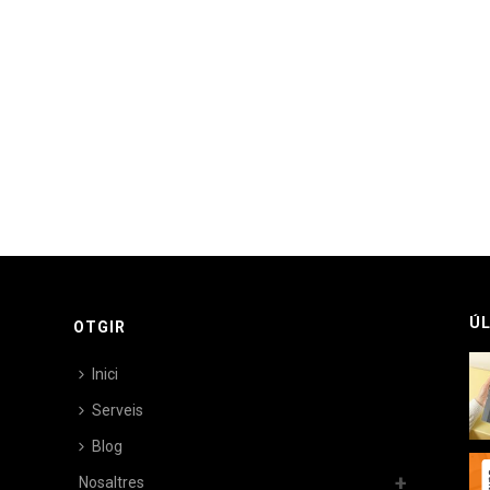
ÚL
OTGIR
Inici
Serveis
Blog
Nosaltres