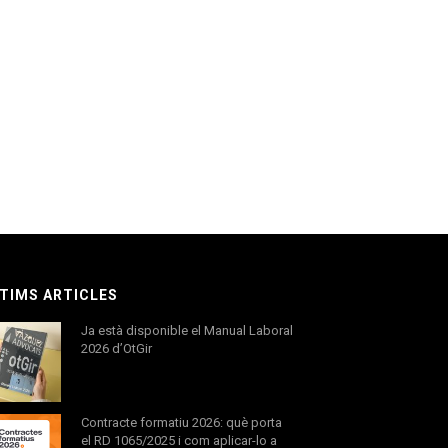
TIMS ARTICLES
Ja està disponible el Manual Laboral
2026 d’OtGir
Contracte formatiu 2026: què porta
el RD 1065/2025 i com aplicar-lo a