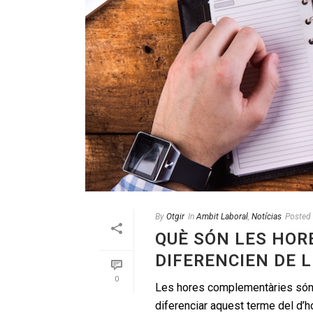
By
Otgir
In
Ambit Laboral
,
Notícias
Posted
QUÈ SÓN LES HOR
DIFERENCIEN DE 
0
Les hores complementàries són m
diferenciar aquest terme del d’h