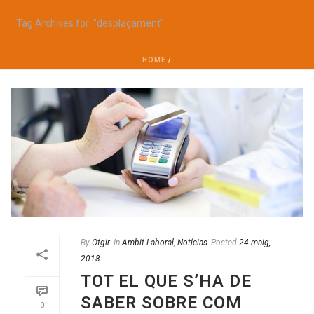
Tag Archives for: "desplaçament"
HOME
/
By
Otgir
In
Ambit Laboral
,
Notícias
Posted
24 maig,
2018
TOT EL QUE S’HA DE
SABER SOBRE COM
0