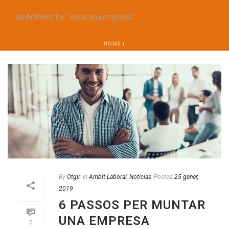
Tag Archives for: "crear una empresa"
HOME
/
By
Otgir
In
Ambit Laboral
,
Notícias
Posted
25 gener,
2019
6 PASSOS PER MUNTAR
UNA EMPRESA
0