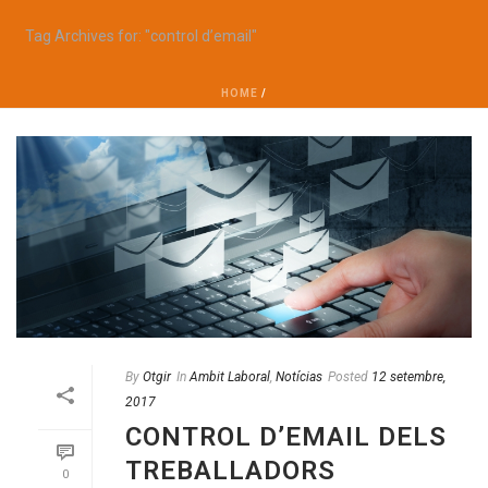
Tag Archives for: "control d’email"
HOME
/
By
Otgir
In
Ambit Laboral
,
Notícias
Posted
12 setembre,
2017
CONTROL D’EMAIL DELS
TREBALLADORS
0