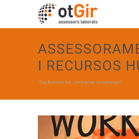
ASSESSORAME
I RECURSOS 
Tag Archives for: "contractar un estranger"