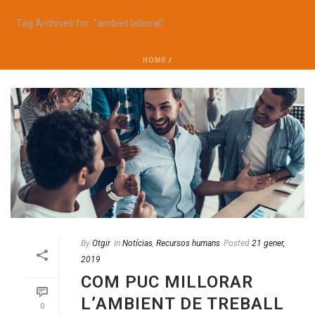
Tag Archives for: "ambiet laboral"
HOME
/
By
Otgir
In
Notícias
,
Recursos humans
Posted
21 gener,
2019
COM PUC MILLORAR
L’AMBIENT DE TREBALL
0