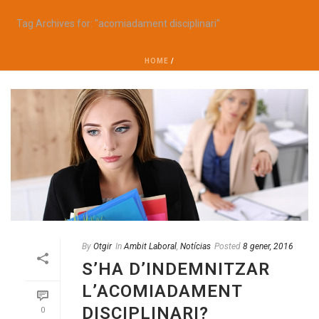
Tag Archives for: "acomiadament disciplinari"
HOME
/
By
Otgir
In
Ambit Laboral
,
Notícias
Posted
8 gener, 2016
S’HA D’INDEMNITZAR
L’ACOMIADAMENT
DISCIPLINARI?
0