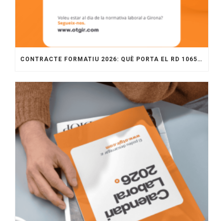
CONTRACTE FORMATIU 2026: QUÈ PORTA EL RD 1065/2025 I COM APLICAR-LO A L’EMPRESA