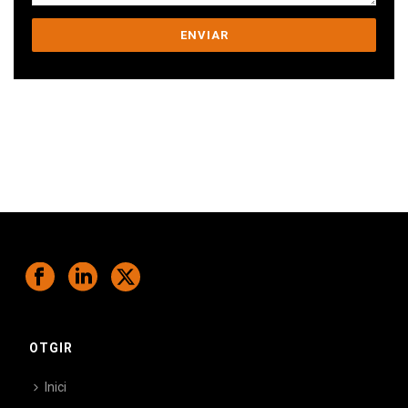
Ens comprometem a ajudar-te a superar
els teus desafiaments.
OTGIR
Inici