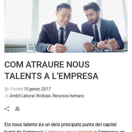
COM ATRAURE NOUS
TALENTS A L’EMPRESA
By
Posted
10 gener, 2017
In
Ambit Laboral
,
Notícias
,
Recursos humans
Els nous talents és un dels principals punts del capital