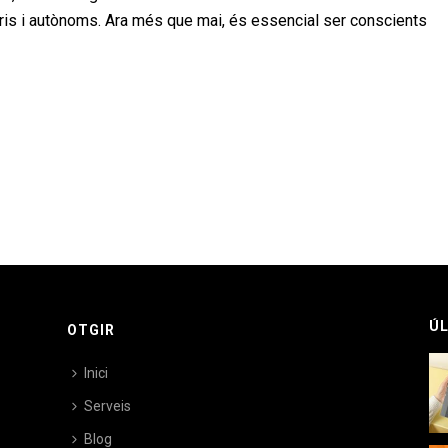
s i autònoms. Ara més que mai, és essencial ser conscients
ÚL
OTGIR
Inici
Serveis
Blog