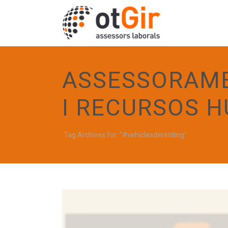
ASSESSORAME
I RECURSOS 
Tag Archives for: "#vehiclesderènting"