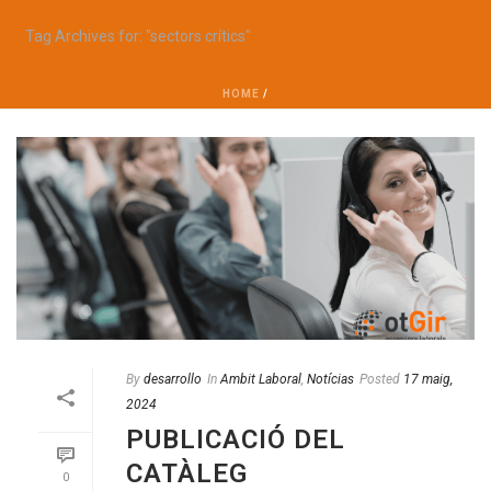
Tag Archives for: "sectors crítics"
HOME
/
By
desarrollo
In
Ambit Laboral
,
Notícias
Posted
17 maig,
2024
PUBLICACIÓ DEL
CATÀLEG
0