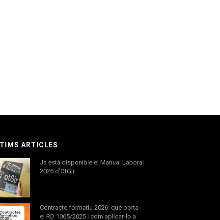
TIMS ARTICLES
Ja està disponible el Manual Laboral
2026 d’OtGir
Contracte formatiu 2026: què porta
el RD 1065/2025 i com aplicar-lo a