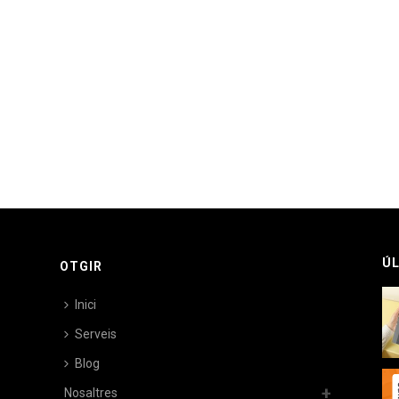
ÚL
OTGIR
Inici
Serveis
Blog
Nosaltres