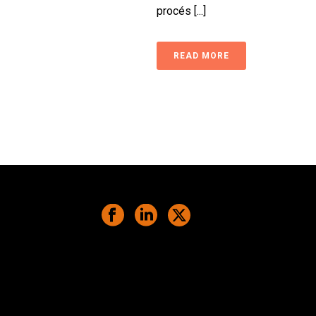
procés [...]
READ MORE