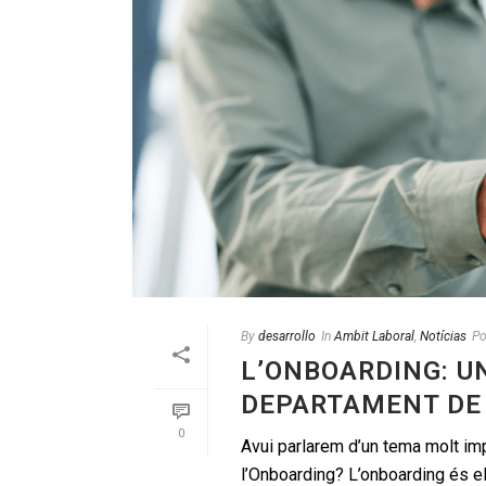
By
desarrollo
In
Ambit Laboral
,
Notícias
Po
L’ONBOARDING: U
DEPARTAMENT DE
0
Avui parlarem d’un tema molt im
l’Onboarding? L’onboarding és el