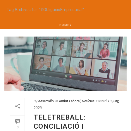
Tag Archives for: "#ObligacióEmpresarial"
HOME
/
By
desarrollo
In
Ambit Laboral
,
Notícias
Posted
13 juny,
2023
TELETREBALL:
CONCILIACIÓ I
0