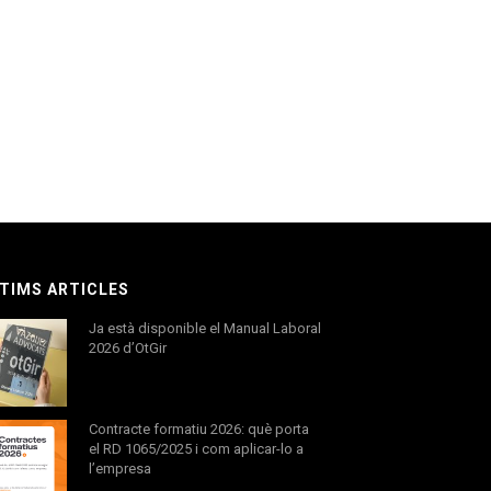
TIMS ARTICLES
Ja està disponible el Manual Laboral
2026 d’OtGir
Contracte formatiu 2026: què porta
el RD 1065/2025 i com aplicar-lo a
l’empresa