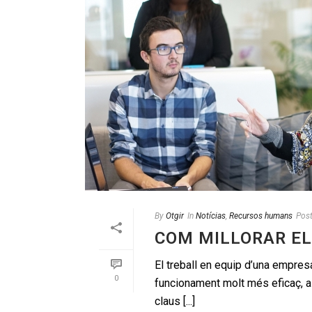
By
Otgir
In
Notícias
,
Recursos humans
Pos
COM MILLORAR EL
El treball en equip d’una empres
0
funcionament molt més eficaç, ai
claus [...]