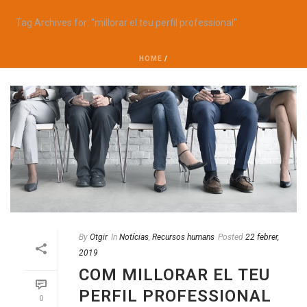
Tag Archives for: "millorar el teu perfil professional"
HOME
/
By
Otgir
In
Notícias
,
Recursos humans
Posted
22 febrer,
2019
COM MILLORAR EL TEU
PERFIL PROFESSIONAL
0