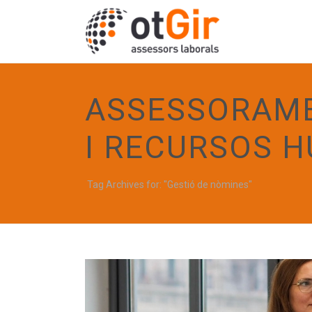
ASSESSORAME
I RECURSOS 
Tag Archives for: "Gestió de nòmines"