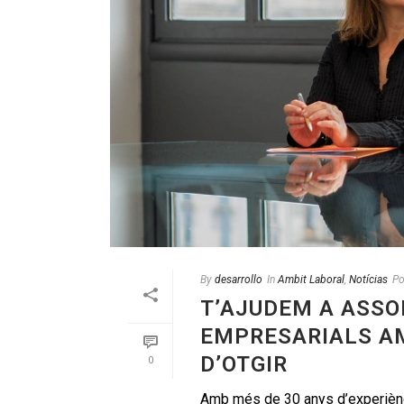
By
desarrollo
In
Ambit Laboral
,
Notícias
Po
T’AJUDEM A ASSO
EMPRESARIALS A
D’OTGIR
0
Amb més de 30 anys d’experiènc