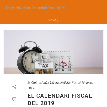
Tag Archives for: "calendari fiscal 2019"
HOME
/
By
Otgir
In
Ambit Laboral
,
Notícias
Posted
18 gener,
2019
EL CALENDARI FISCAL
DEL 2019
0