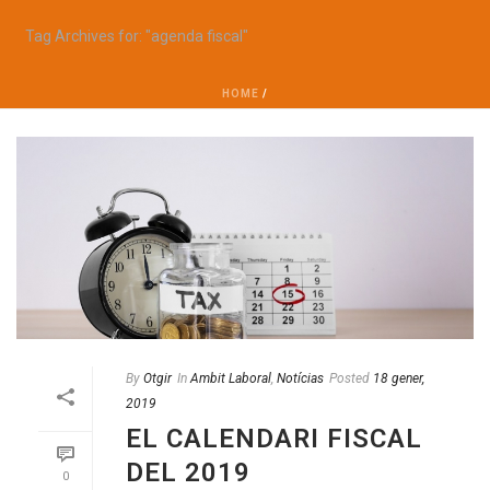
Tag Archives for: "agenda fiscal"
HOME
/
By
Otgir
In
Ambit Laboral
,
Notícias
Posted
18 gener,
2019
EL CALENDARI FISCAL
DEL 2019
0