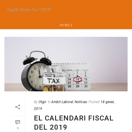
Tag Archives for: "2019"
HOME
/
By
Otgir
In
Ambit Laboral
,
Notícias
Posted
18 gener,
2019
EL CALENDARI FISCAL
DEL 2019
0