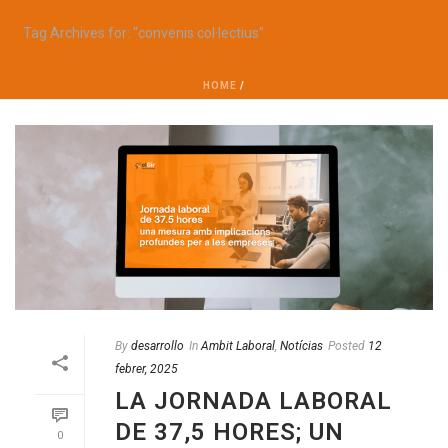
Tag Archives for: "convenis col·lectius"
HOME
/
By
desarrollo
In
Ambit Laboral
,
Notícias
Posted
12
febrer, 2025
LA JORNADA LABORAL
DE 37,5 HORES; UN
0