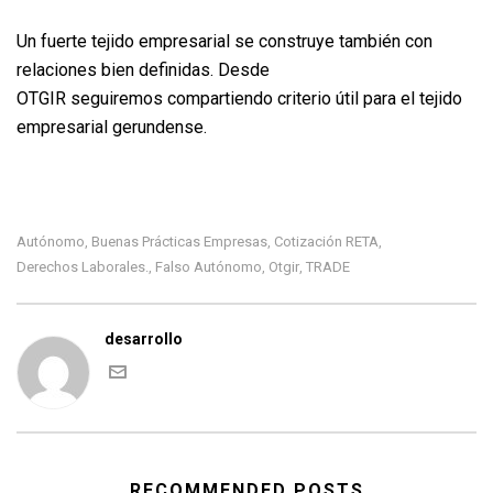
Un fuerte tejido empresarial se construye también con
relaciones bien definidas. Desde
OTGIR
seguiremos compartiendo criterio útil para el tejido
empresarial gerundense.
Autónomo
Buenas Prácticas Empresas
Cotización RETA
,
,
,
Derechos Laborales.
Falso Autónomo
Otgir
TRADE
,
,
,
desarrollo
RECOMMENDED POSTS