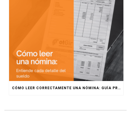
CÓMO LEER CORRECTAMENTE UNA NÓMINA: GUÍA PRÁCTICA PARA EMPRESAS Y TRABAJADORES