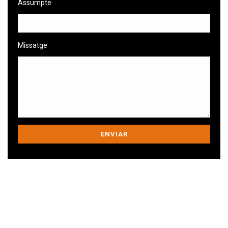
Assumpte
Missatge
Nos comprometemos a ayudarte a
superar tus desafíos.